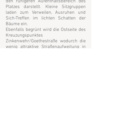
den ruhigeren Aufenthaltsbereich des
Platzes darstellt. Kleine Sitzgruppen
laden zum Verweilen, Ausruhen und
Sich-Treffen im lichten Schatten der
Bäume ein.
Ebenfalls begrünt wird die Ostseite des
Kreuzungspunktes
Zinkenwehr/Goethestraße wodurch die
wenig attraktive Straßenaufweitung in
diesem Bereich geschlossen und die
Fläche dem dort beginnenden
Grünraum zugeordnet wird.
Die südliche Ketschenvorstadt jenseits
der ehemaligen Stadtmauer wird
insgesamt „durchgrünt“, wodurch auch
der von der Itz kommende Grünzug
seine Fortführung findet. Dies erfolgt
durch Baumreihen am nördlichen
Fahrbahnrand der Anliegerstraßen
Casimirstraße und Ahornstraße sowie
eine zeitgemäße funktionsoffene
Gestaltung der Justizwiese und eine
Einreihung dieser in die Abfolge von