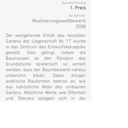
Auszeichnung
1. Preis
Verfahren
Realisierungswettbewerb
2008
Der weitgehende Erhalt des reizvollen
Gartens der Liegenschaft Nr. 17 wurde
in das Zentrum des Entwurfskonzeptes
gestellt. Dies gelingt, indem die
Baumassen an den Rändern des
Grundstücks spielerisch so verteilt
werden, dass der Baumbestand nahezu
unberührt bleibt. Dabei klingen
arabische Bauformen ebenso an, wie
das nahöstliche Motiv des umbauten
Gartens. Westliche Werte, wie Offenheit
und Toleranz spiegeln sich in der
Ablesbarkeit aller Funktionen und der
kommunikationsfördernden
Organisation.
Der jeweils eigenständige Charakter
beider Gärten wird aufgegriffen und