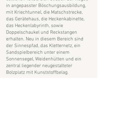
in angepasster Böschungsausbildung,
mit Kriechtunnel, die Matschstrecke,
das Gerätehaus, die Heckenkabinette,
das Heckenlabyrinth, sowie
Doppelschaukel und Reckstangen
erhalten. Neu in diesem Bereich sind
der Sinnespfad, das Kletternetz, ein
Sandspielbereich unter einem
Sonnensegel, Weidenhütten und ein
zentral liegender neugestalteter
Bolzplatz mit Kunststoffbelag.
Der Teilbereich der Krippe mit
multifunktionalem Spielbereich mit
Sandkasten, kleiner Kletterkombination,
einer Bestandsschaukel und weiteren
kleinen Spielgeräten (z. B. Fühltafel,
Werkbank) wird durch Sitzelemente aus
Holz und Toren vom übrigen
Gartenbereich getrennt.
Nordöstlich des