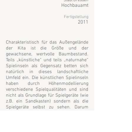
Stadt Dresden
Hochbauamt
Fertigstellung
2011
Charakteristisch für das Außengelände
der Kita ist die Größe und der
gewachsene, wertvolle Baumbestand.
Teils „künstliche“ und teils „naturnahe“
Spielinseln als Gegensatz betten sich
natürlich in dieses landschaftliche
Umfeld ein. Die künstlichen Spielinseln
haben durch Höhenmodellierung
verschiedene Spielqualitäten und sind
nicht als Grundlage für Spielgeräte (wie
z.B. ein Sandkasten) sondern als die
Spielgeräte selbst zu sehen. Darum
werden so wenige zusätzliche Elemente
wie möglich auf die Inseln aufgebracht.
Charakteristisch für die Inseln ist neben
der Höhenmodellierung der Einschluss