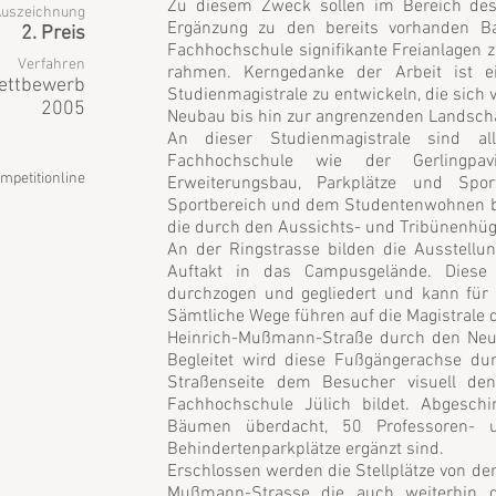
Zu diesem Zweck sollen im Bereich de
uszeichnung
Ergänzung zu den bereits vorhanden Ba
2. Preis
Fachhochschule signifikante Freianlagen 
Verfahren
rahmen. Kerngedanke der Arbeit ist ei
ettbewerb
Studienmagistrale zu entwickeln, die sich
2005
Neubau bis hin zur angrenzenden Landschaf
An dieser Studienmagistrale sind al
Fachhochschule wie der Gerlingpavil
mpetitionline
Erweiterungsbau, Parkplätze und Spo
Sportbereich und dem Studentenwohnen bef
die durch den Aussichts- und Tribünenhüge
An der Ringstrasse bilden die Ausstellun
Auftakt in das Campusgelände. Dies
durchzogen und gegliedert und kann für 
Sämtliche Wege führen auf die Magistrale d
Heinrich-Mußmann-Straße durch den Neuba
Begleitet wird diese Fußgängerachse dur
Straßenseite dem Besucher visuell de
Fachhochschule Jülich bildet. Abgeschi
Bäumen überdacht, 50 Professoren- 
Behindertenparkplätze ergänzt sind.
Erschlossen werden die Stellplätze von de
Mußmann-Strasse die auch weiterhin 