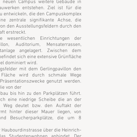
s neuen Campus weitere Gebäude in
uwerken entstehen. Ziel ist für die
zu entwickeln, die den Campuskomplex
ne zentrale signifikante Achse, die
 von den Ausstellungsfeldern durch den
t erstreckt.
le wesentlichen Einrichtungen der
lon, Auditorium, Mensaterrassen,
rtanlage angelagert. Zwischen dem
indet sich eine extensive Grünfläche
l dominiert wird.
gsfelder mit dem Gerlingpavillon den
e Fläche wird durch schmale Wege
Präsentationszwecke genutzt werden.
ie von der
u bis hin zu den Parkplätzen führt.
ch eine niedrige Scheibe die an der
n Weg deutet bzw. den Auftakt der
rmt hinter dieser Mauer liegen, von
und Besucherparkplätze, die um 8
r Haubourdinstrasse über die Heinrich-
das Studentenwohnen anbindet. Der