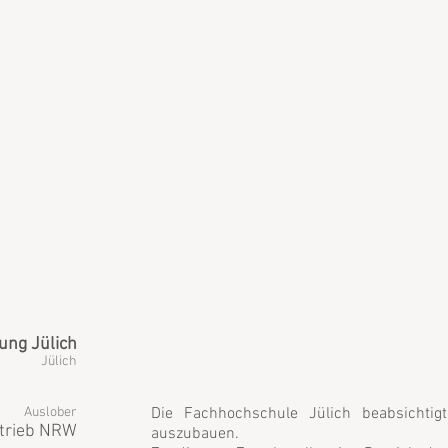
ung Jülich
Jülich
Auslober
Die Fachhochschule Jülich beabsichtig
etrieb NRW
auszubauen.