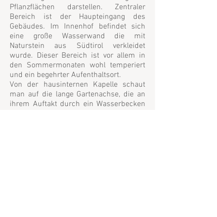
Pflanzflächen darstellen. Zentraler
Bereich ist der Haupteingang des
Gebäudes. Im Innenhof befindet sich
eine große Wasserwand die mit
Naturstein aus Südtirol verkleidet
wurde. Dieser Bereich ist vor allem in
den Sommermonaten wohl temperiert
und ein begehrter Aufenthaltsort.
Von der hausinternen Kapelle schaut
man auf die lange Gartenachse, die an
ihrem Auftakt durch ein Wasserbecken
mit Sprudlern geprägt ist. Diese von
einer Roten Kastanie überstellte Fläche
dient für kleinere Feste. Von dort aus
führt eine Reihe von Zierapfelbäumen in
den Garten.
Der Gartenbereich selbst ist in den
gebäudenahen Bereichen und zu den
Grundstücksgrenzen mit Beetflächen
gestaltet. Herz des Gartens ist die
modellierte Wiesenfläche mit einer
großen Palownie, welche mit